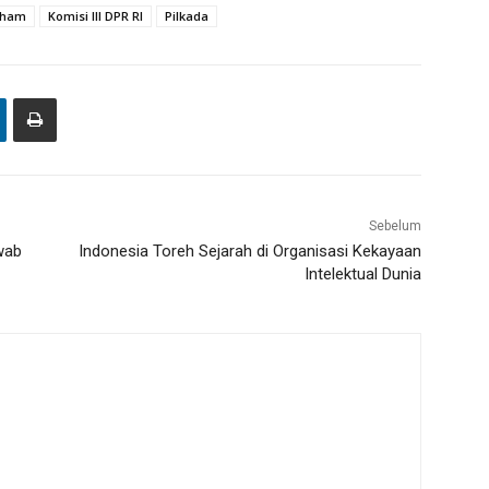
ham
Komisi III DPR RI
Pilkada
Sebelum
wab
Indonesia Toreh Sejarah di Organisasi Kekayaan
Intelektual Dunia