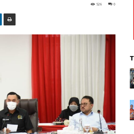
526
0
T