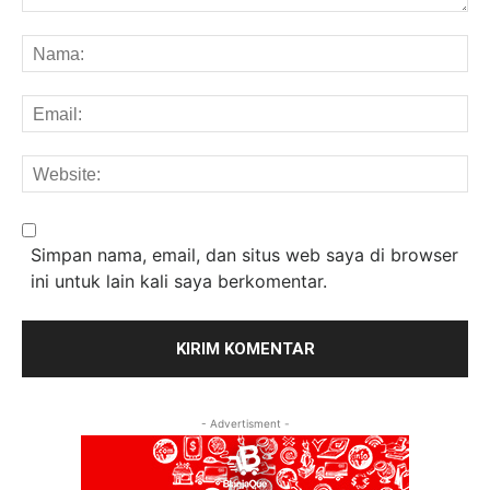
Komentar:
Na
Em
We
Simpan nama, email, dan situs web saya di browser
ini untuk lain kali saya berkomentar.
- Advertisment -