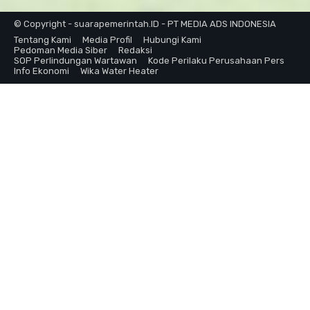
© Copyright - suarapemerintah.ID - PT MEDIA ADS INDONESIA
Tentang Kami
Media Profil
Hubungi Kami
Pedoman Media Siber
Redaksi
SOP Perlindungan Wartawan
Kode Perilaku Perusahaan Pers
Info Ekonomi
Wika Water Heater