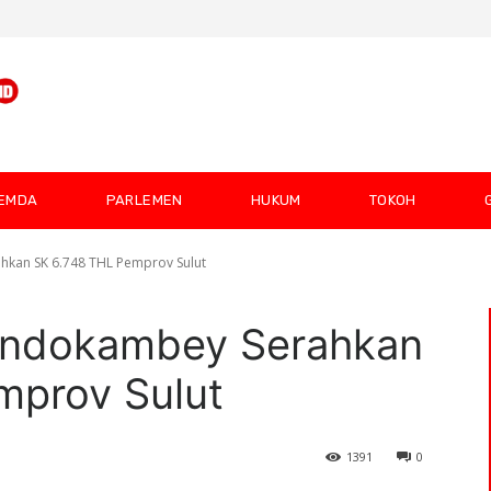
EMDA
PARLEMEN
HUKUM
TOKOH
kan SK 6.748 THL Pemprov Sulut
ondokambey Serahkan
mprov Sulut
1391
0