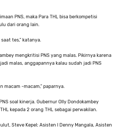
erimaan PNS, maka Para THL bisa berkompetisi
u dari orang lain.
 saat tes,” katanya.
ambey mengkritisi PNS yang malas. Pikirnya karena
adi malas, anggapannya kalau sudah jadi PNS
ikin macam -macam,” paparnya.
i PNS soal kinerja. Gubernur Olly Dondokambey
 THL kepada 2 orang THL sebagai perwakilan.
 Sulut, Steve Kepel; Asisten I Denny Mangala, Asisten