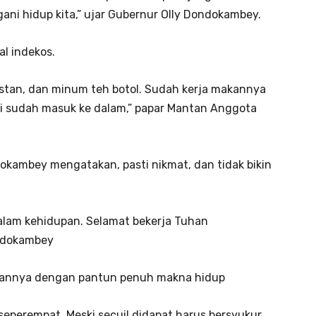
ani hidup kita,” ujar Gubernur Olly Dondokambey.
al indekos.
instan, dan minum teh botol. Sudah kerja makannya
ini sudah masuk ke dalam,” papar Mantan Anggota
dokambey mengatakan, pasti nikmat, dan tidak bikin
alam kehidupan. Selamat bekerja Tuhan
ondokambey
iannya dengan pantun penuh makna hidup
seperempat. Meski secuil didapat harus bersyukur