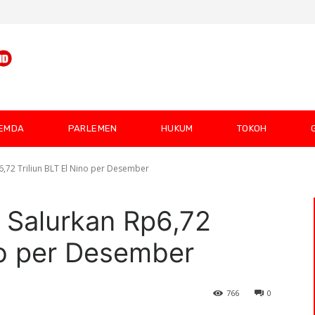
EMDA
PARLEMEN
HUKUM
TOKOH
6,72 Triliun BLT El Nino per Desember
 Salurkan Rp6,72
ino per Desember
766
0