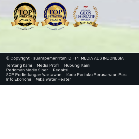
© Copyright - suarapemerintah.ID - PT MEDIA ADS INDONESIA
Tentang Kami
Media Profil
Hubungi Kami
Pedoman Media Siber
Redaksi
SOP Perlindungan Wartawan
Kode Perilaku Perusahaan Pers
Info Ekonomi
Wika Water Heater