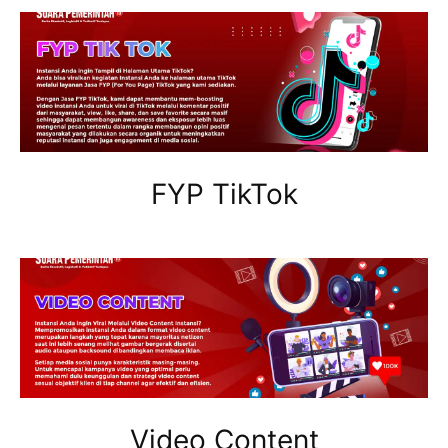
FYP TikTok
Video Content