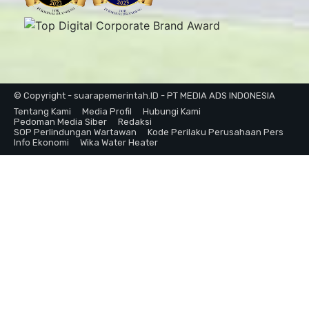
© Copyright - suarapemerintah.ID - PT MEDIA ADS INDONESIA
Tentang Kami
Media Profil
Hubungi Kami
Pedoman Media Siber
Redaksi
SOP Perlindungan Wartawan
Kode Perilaku Perusahaan Pers
Info Ekonomi
Wika Water Heater