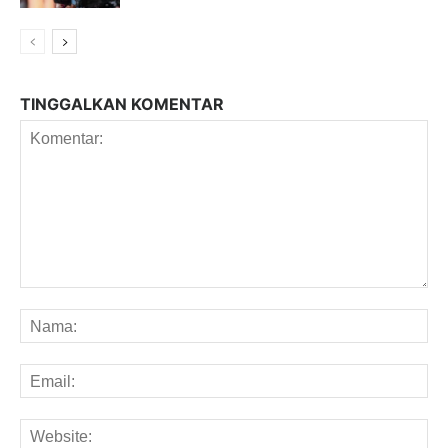
TINGGALKAN KOMENTAR
Komentar:
Na
Em
We