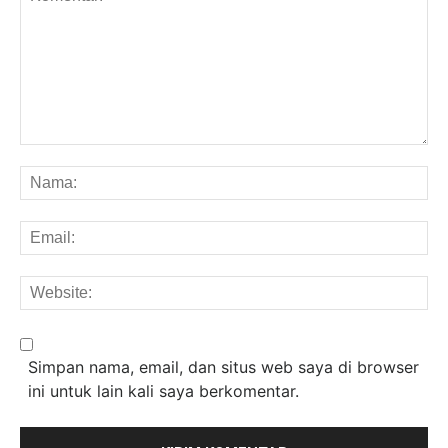
Komentar:
Na
Em
We
Simpan nama, email, dan situs web saya di browser
ini untuk lain kali saya berkomentar.