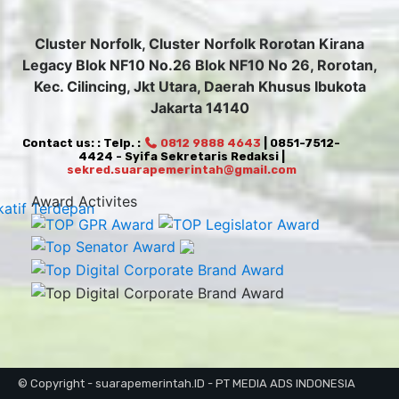
Cluster Norfolk, Cluster Norfolk Rorotan Kirana
Legacy Blok NF10 No.26 Blok NF10 No 26, Rorotan,
Kec. Cilincing, Jkt Utara, Daerah Khusus Ibukota
Jakarta 14140
Contact us: : Telp. :
0812 9888 4643
| 0851-7512-
4424 - Syifa Sekretaris Redaksi |
sekred.suarapemerintah@gmail.com
Award Activites
© Copyright - suarapemerintah.ID - PT MEDIA ADS INDONESIA