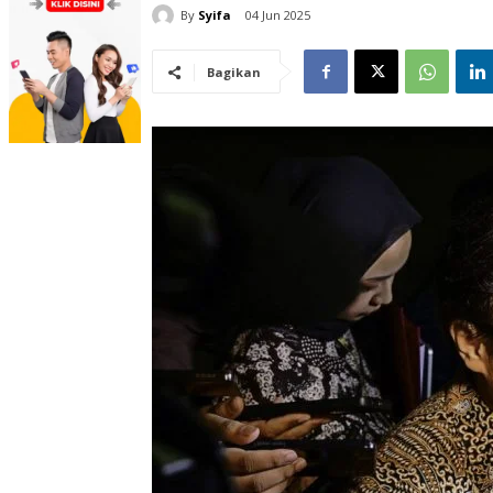
By
Syifa
04 Jun 2025
Bagikan