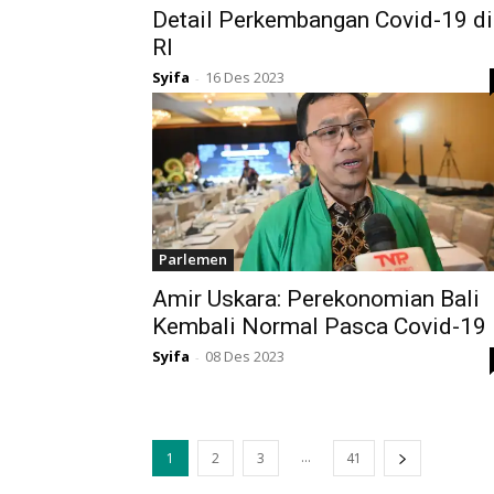
Detail Perkembangan Covid-19 di
RI
Syifa
16 Des 2023
-
Parlemen
Amir Uskara: Perekonomian Bali
Kembali Normal Pasca Covid-19
Syifa
08 Des 2023
-
...
1
2
3
41