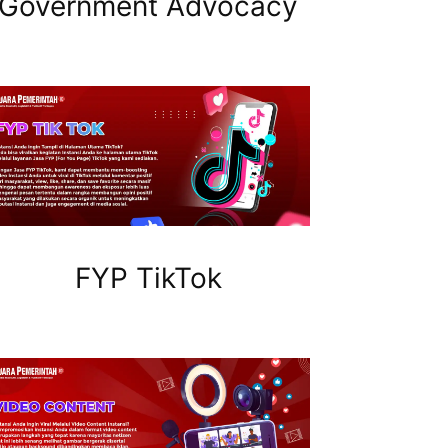
Government Advocacy
FYP TikTok