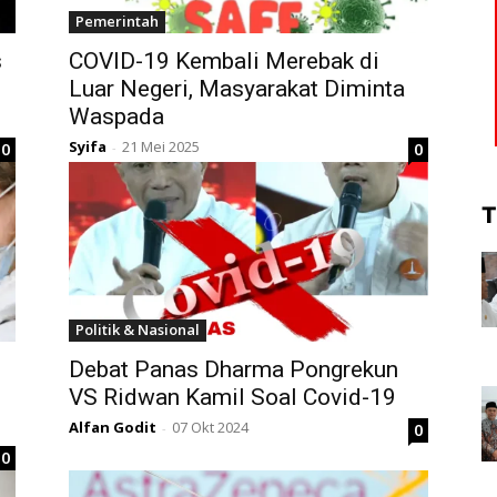
Pemerintah
s
COVID-19 Kembali Merebak di
Luar Negeri, Masyarakat Diminta
Waspada
Syifa
21 Mei 2025
0
0
-
T
Politik & Nasional
Debat Panas Dharma Pongrekun
VS Ridwan Kamil Soal Covid-19
Alfan Godit
07 Okt 2024
0
-
0