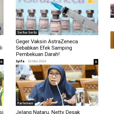
Serba-Serbi
Geger Vaksin AstraZeneca
i
Sebabkan Efek Samping
Pembekuan Darah!
Syifa
03 Mei 2024
0
0
-
Parlemen
si
Jelang Nataru, Netty Desak