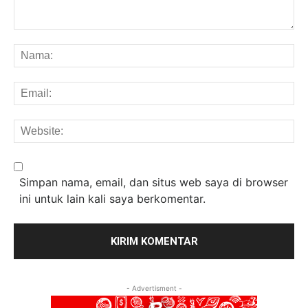
Komentar:
Na
Em
We
Simpan nama, email, dan situs web saya di browser
ini untuk lain kali saya berkomentar.
- Advertisment -