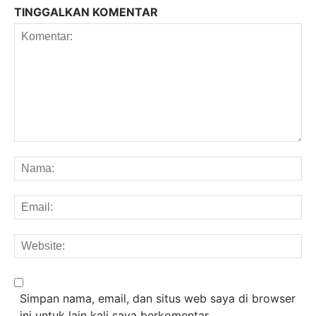
TINGGALKAN KOMENTAR
Komentar:
Na
Em
We
Simpan nama, email, dan situs web saya di browser
ini untuk lain kali saya berkomentar.