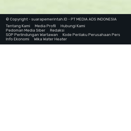
© Copyright - suarapemerintah.ID - PT MEDIA ADS INDONESIA
Tentang Kami
Media Profil
Hubungi Kami
Pedoman Media Siber
Redaksi
SOP Perlindungan Wartawan
Kode Perilaku Perusahaan Pers
Info Ekonomi
Wika Water Heater