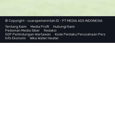
© Copyright - suarapemerintah.ID - PT MEDIA ADS INDONESIA
Tentang Kami
Media Profil
Hubungi Kami
Pedoman Media Siber
Redaksi
SOP Perlindungan Wartawan
Kode Perilaku Perusahaan Pers
Info Ekonomi
Wika Water Heater