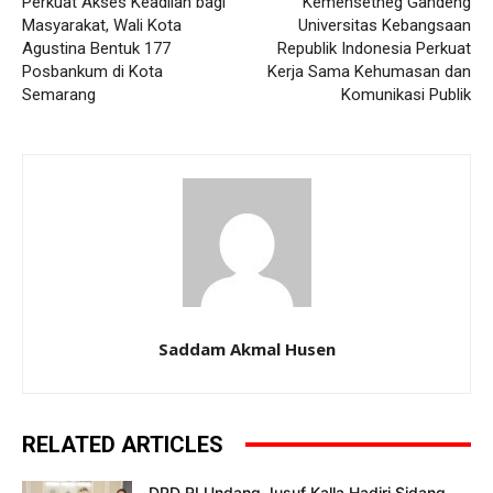
Perkuat Akses Keadilan bagi
Kemensetneg Gandeng
Masyarakat, Wali Kota
Universitas Kebangsaan
Agustina Bentuk 177
Republik Indonesia Perkuat
Posbankum di Kota
Kerja Sama Kehumasan dan
Semarang
Komunikasi Publik
Saddam Akmal Husen
RELATED ARTICLES
DPD RI Undang Jusuf Kalla Hadiri Sidang