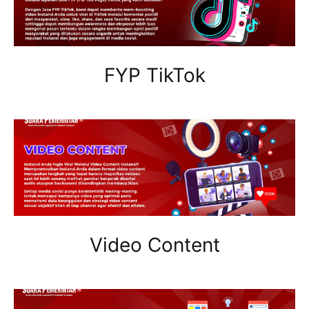
FYP TikTok
Video Content