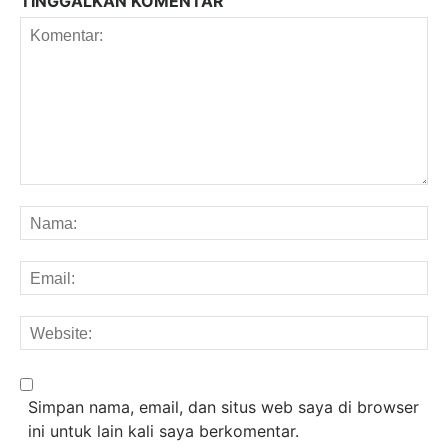
TINGGALKAN KOMENTAR
Komentar:
Na
Em
We
Simpan nama, email, dan situs web saya di browser
ini untuk lain kali saya berkomentar.