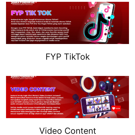
FYP TikTok
Video Content