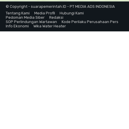
© Copyright - suarapemerintah.ID - PT MEDIA ADS INDONESIA
Tentang Kami
Media Profil
Hubungi Kami
Pedoman Media Siber
Redaksi
SOP Perlindungan Wartawan
Kode Perilaku Perusahaan Pers
Info Ekonomi
Wika Water Heater