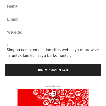
Na
Em
We
Simpan nama, email, dan situs web saya di browser
ini untuk lain kali saya berkomentar.
- Advertisment -