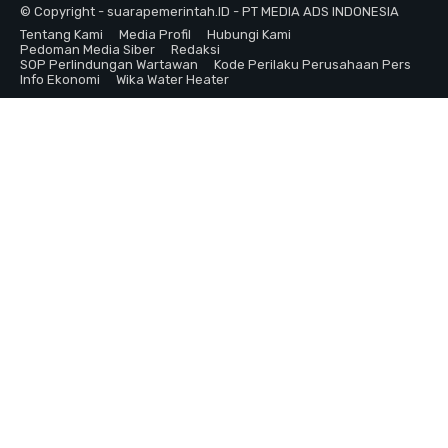
© Copyright - suarapemerintah.ID - PT MEDIA ADS INDONESIA
Tentang Kami
Media Profil
Hubungi Kami
Pedoman Media Siber
Redaksi
SOP Perlindungan Wartawan
Kode Perilaku Perusahaan Pers
Info Ekonomi
Wika Water Heater