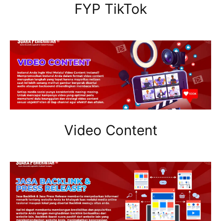
FYP TikTok
Video Content