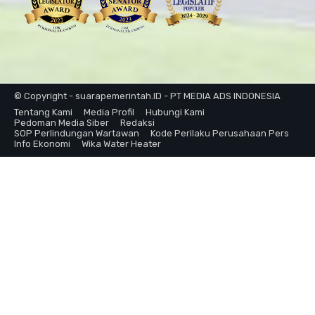
© Copyright - suarapemerintah.ID - PT MEDIA ADS INDONESIA
Tentang Kami
Media Profil
Hubungi Kami
Pedoman Media Siber
Redaksi
SOP Perlindungan Wartawan
Kode Perilaku Perusahaan Pers
Info Ekonomi
Wika Water Heater