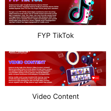
FYP TikTok
Video Content