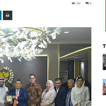
192
0
T