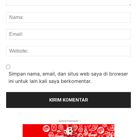
Komentar:
Na
Em
We
Simpan nama, email, dan situs web saya di browser
ini untuk lain kali saya berkomentar.
- Advertisment -