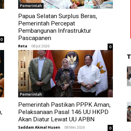
Pemerintah
Papua Selatan Surplus Beras,
Pemerintah Percepat
Pembangunan Infrastruktur
Pascapanen
0
Reta
08 Jul 2026
0
-
T
Pemerintah
Pemerintah Pastikan PPPK Aman,
,
Pelaksanaan Pasal 146 UU HKPD
Akan Diatur Lewat UU APBN
Saddam Akmal Husen
08 Mei 2026
0
-