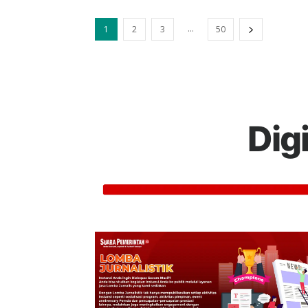
...
1
2
3
50
Dig