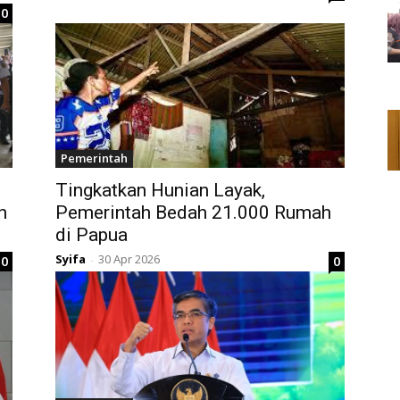
0
Pemerintah
n
Tingkatkan Hunian Layak,
n
Pemerintah Bedah 21.000 Rumah
di Papua
Syifa
30 Apr 2026
0
0
-