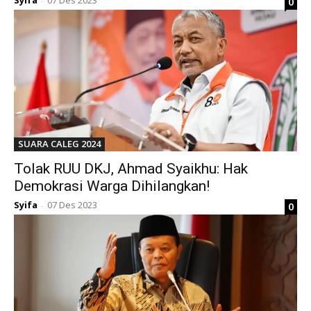
Syifa
07 Des 2023
0
-
SUARA CALEG 2024
Tolak RUU DKJ, Ahmad Syaikhu: Hak
Demokrasi Warga Dihilangkan!
Syifa
07 Des 2023
0
-