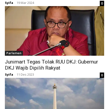
Syifa
19 Mar 2024
0
-
Parlemen
Junimart Tegas Tolak RUU DKJ: Gubernur
DKJ Wajib Dipilih Rakyat
Syifa
11 Des 2023
0
-