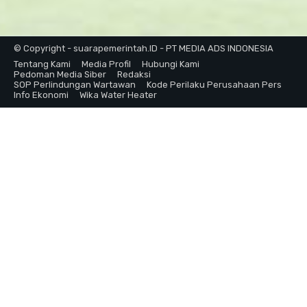
© Copyright - suarapemerintah.ID - PT MEDIA ADS INDONESIA
Tentang Kami
Media Profil
Hubungi Kami
Pedoman Media Siber
Redaksi
SOP Perlindungan Wartawan
Kode Perilaku Perusahaan Pers
Info Ekonomi
Wika Water Heater