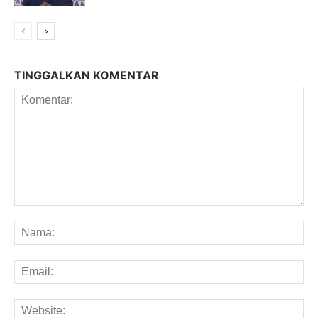
TINGGALKAN KOMENTAR
Komentar:
Na
Em
We