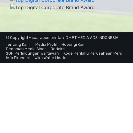
© Copyright - suarapemerintah.ID - PT MEDIA ADS INDONESIA
Tentang Kami
Media Profil
Hubungi Kami
Pedoman Media Siber
Redaksi
SOP Perlindungan Wartawan
Kode Perilaku Perusahaan Pers
Info Ekonomi
Wika Water Heater