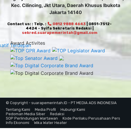
Kec. Cilincing, Jkt Utara, Daerah Khusus Ibukota
Jakarta 14140
Contact us: : Telp. :
0812 9888 4643
| 0851-7512-
4424 - Syifa Sekretaris Redaksi |
sekred.suarapemerintah@gmail.com
Award Activites
© Copyright - suarapemerintah.ID - PT MEDIA ADS INDONESIA
Tentang Kami
Media Profil
Hubungi Kami
Pedoman Media Siber
Redaksi
SOP Perlindungan Wartawan
Kode Perilaku Perusahaan Pers
Info Ekonomi
Wika Water Heater