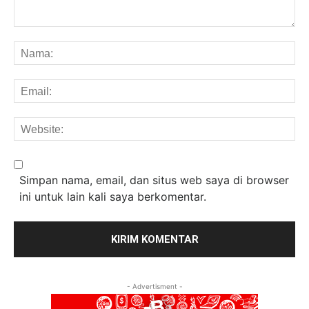
Komentar:
Na
Em
We
Simpan nama, email, dan situs web saya di browser
ini untuk lain kali saya berkomentar.
- Advertisment -