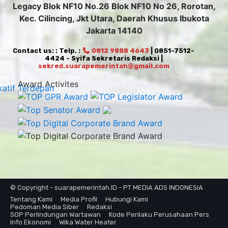
Legacy Blok NF10 No.26 Blok NF10 No 26, Rorotan,
Kec. Cilincing, Jkt Utara, Daerah Khusus Ibukota
Jakarta 14140
Contact us: : Telp. :
0812 9888 4643
| 0851-7512-
4424 - Syifa Sekretaris Redaksi |
sekred.suarapemerintah@gmail.com
Award Activites
© Copyright - suarapemerintah.ID - PT MEDIA ADS INDONESIA
Tentang Kami
Media Profil
Hubungi Kami
Pedoman Media Siber
Redaksi
SOP Perlindungan Wartawan
Kode Perilaku Perusahaan Pers
Info Ekonomi
Wika Water Heater