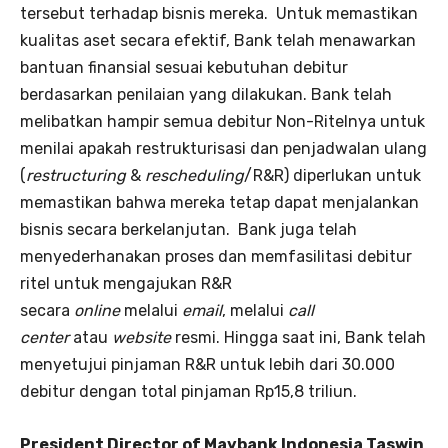
tersebut terhadap bisnis mereka. Untuk memastikan
kualitas aset secara efektif, Bank telah menawarkan
bantuan finansial sesuai kebutuhan debitur
berdasarkan penilaian yang dilakukan. Bank telah
melibatkan hampir semua debitur Non-Ritelnya untuk
menilai apakah restrukturisasi dan penjadwalan ulang
(
restructuring
&
rescheduling
/R&R) diperlukan untuk
memastikan bahwa mereka tetap dapat menjalankan
bisnis secara berkelanjutan. Bank juga telah
menyederhanakan proses dan memfasilitasi debitur
ritel untuk mengajukan R&R
secara
online
melalui
email
, melalui
call
center
atau
website
resmi. Hingga saat ini, Bank telah
menyetujui pinjaman R&R untuk lebih dari 30.000
debitur dengan total pinjaman Rp15,8 triliun.
President Director of Maybank Indonesia Taswin