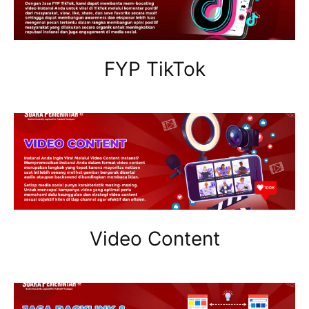
FYP TikTok
Video Content