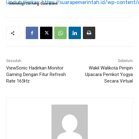
Unduh Berkas: https://suarapemerintah.id/wp-content
teknologi Corning Guardiant
00:00
Sesudah
Sebelum
ViewSonic Hadirkan Monitor
Wakil Walikota Pimpin
Gaming Dengan Fitur Refresh
Upacara Pemkot Yogya
Rate 165Hz
Secara Virtual