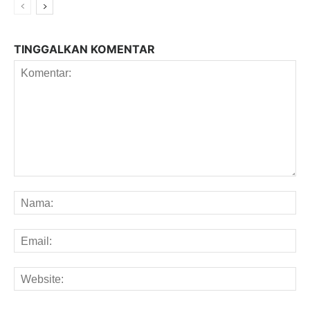
TINGGALKAN KOMENTAR
Komentar:
Na
Em
We