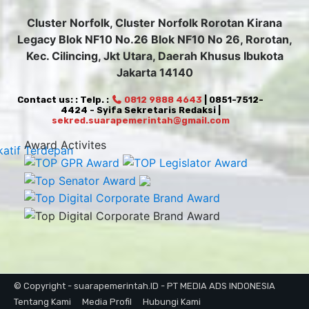
Cluster Norfolk, Cluster Norfolk Rorotan Kirana
Legacy Blok NF10 No.26 Blok NF10 No 26, Rorotan,
Kec. Cilincing, Jkt Utara, Daerah Khusus Ibukota
Jakarta 14140
Contact us: : Telp. :
0812 9888 4643
| 0851-7512-
4424 - Syifa Sekretaris Redaksi |
sekred.suarapemerintah@gmail.com
Award Activites
© Copyright - suarapemerintah.ID - PT MEDIA ADS INDONESIA
Tentang Kami
Media Profil
Hubungi Kami