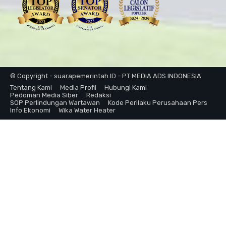
© Copyright - suarapemerintah.ID - PT MEDIA ADS INDONESIA
Tentang Kami
Media Profil
Hubungi Kami
Pedoman Media Siber
Redaksi
SOP Perlindungan Wartawan
Kode Perilaku Perusahaan Pers
Info Ekonomi
Wika Water Heater