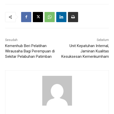
Sesudah
Sebelum
Kemenhub Beri Pelatihan
Unit Kepatuhan Internal,
Wirausaha Bagi Perempuan di
Jaminan Kualitas
Sekitar Pelabuhan Patimban
Kesuksesan Kemenkumham