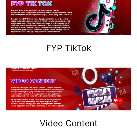
FYP TikTok
Video Content