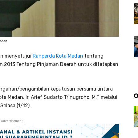
Medan
an menyetujui
Ranperda Kota Medan
tentang
n 2013 Tentang Pinjaman Daerah untuk ditetapkan
anganan/pengambilan keputusan bersama antara
O
a Medan, Ir. Arief Sudarto Trinugroho, M.T melalui
elasa (1/12).
 Advertisement -