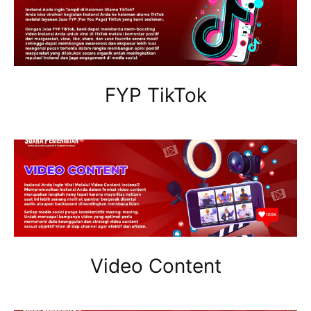
FYP TikTok
Video Content