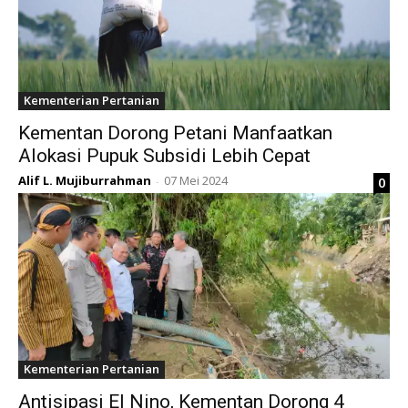
Kementerian Pertanian
Kementan Dorong Petani Manfaatkan
Alokasi Pupuk Subsidi Lebih Cepat
Alif L. Mujiburrahman
07 Mei 2024
0
-
Kementerian Pertanian
Antisipasi El Nino, Kementan Dorong 4