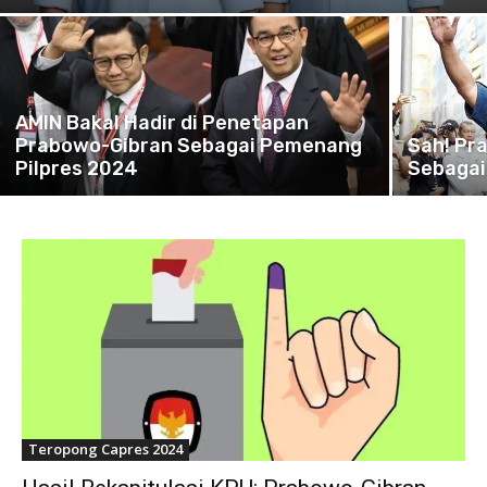
AMIN Bakal Hadir di Penetapan
Prabowo-Gibran Sebagai Pemenang
Sah! Pr
Pilpres 2024
Sebagai
Teropong Capres 2024