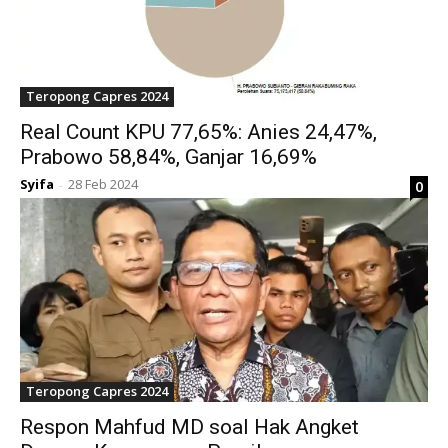
Teropong Capres 2024
Real Count KPU 77,65%: Anies 24,47%,
Prabowo 58,84%, Ganjar 16,69%
Syifa
28 Feb 2024
0
-
Teropong Capres 2024
Respon Mahfud MD soal Hak Angket