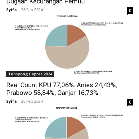
Dugaan Kecurangan Pemilu
Syifa
26 Feb 2024
0
-
Teropong Capres 2024
Real Count KPU 77,06%: Anies 24,43%,
Prabowo 58,84%, Ganjar 16,73%
Syifa
26 Feb 2024
0
-