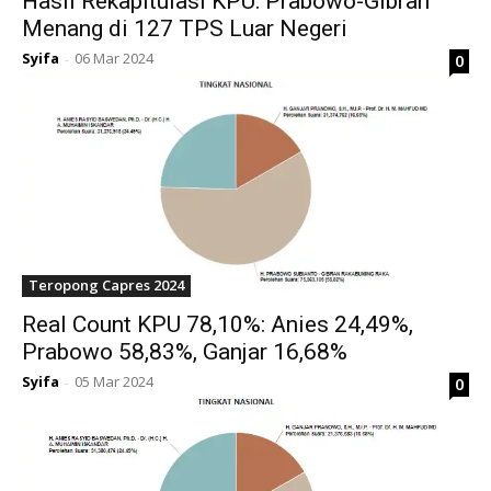
Hasil Rekapitulasi KPU: Prabowo-Gibran
Menang di 127 TPS Luar Negeri
Syifa
06 Mar 2024
0
-
Teropong Capres 2024
Real Count KPU 78,10%: Anies 24,49%,
Prabowo 58,83%, Ganjar 16,68%
Syifa
05 Mar 2024
0
-