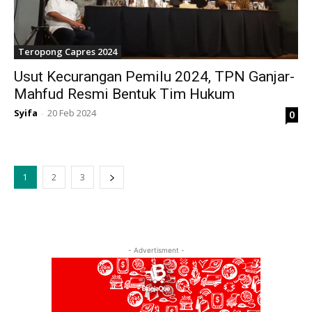
Teropong Capres 2024
Usut Kecurangan Pemilu 2024, TPN Ganjar-
Mahfud Resmi Bentuk Tim Hukum
Syifa
20 Feb 2024
0
-
1
2
3
- Advertisment -