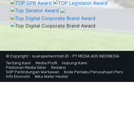
© Copyright - suarapemerintah.ID - PT MEDIA ADS INDONESIA
Tentang Kami
Media Profil
Hubungi Kami
Pedoman Media Siber
Redaksi
SOP Perlindungan Wartawan
Kode Perilaku Perusahaan Pers
Info Ekonomi
Wika Water Heater