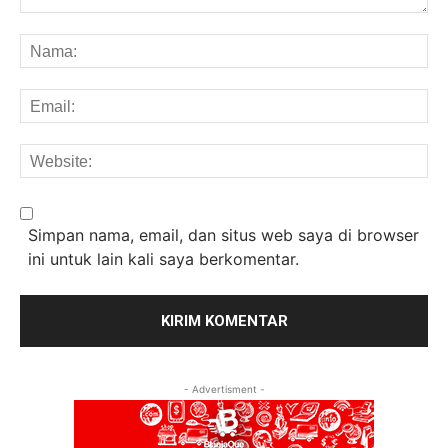
Komentar:
Na
Em
We
Simpan nama, email, dan situs web saya di browser
ini untuk lain kali saya berkomentar.
- Advertisment -