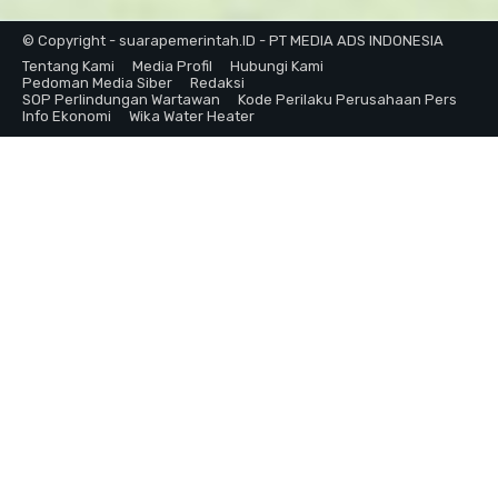
© Copyright - suarapemerintah.ID - PT MEDIA ADS INDONESIA
Tentang Kami
Media Profil
Hubungi Kami
Pedoman Media Siber
Redaksi
SOP Perlindungan Wartawan
Kode Perilaku Perusahaan Pers
Info Ekonomi
Wika Water Heater