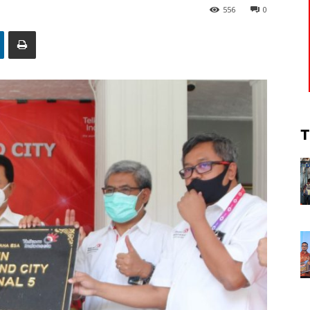
556
0
T