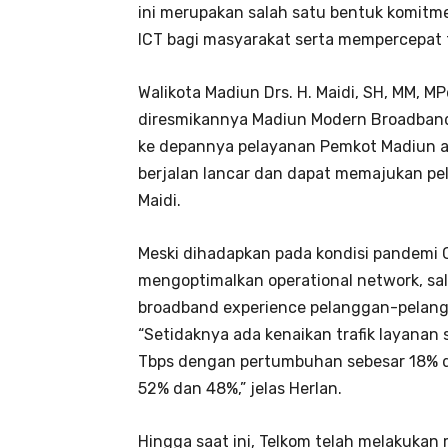
ini merupakan salah satu bentuk komitm
ICT bagi masyarakat serta mempercepat te
Walikota Madiun Drs. H. Maidi, SH, MM, M
diresmikannya Madiun Modern Broadband 
ke depannya pelayanan Pemkot Madiun ak
berjalan lancar dan dapat memajukan p
Maidi.
Meski dihadapkan pada kondisi pandemi 
mengoptimalkan operational network, sa
broadband experience pelanggan-pelangg
“Setidaknya ada kenaikan trafik layanan 
Tbps dengan pertumbuhan sebesar 18% de
52% dan 48%,” jelas Herlan.
Hingga saat ini, Telkom telah melakukan