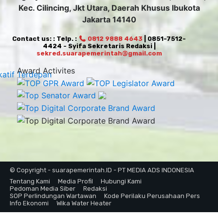
Kec. Cilincing, Jkt Utara, Daerah Khusus Ibukota
Jakarta 14140
Contact us: : Telp. :
0812 9888 4643
| 0851-7512-
4424 - Syifa Sekretaris Redaksi |
sekred.suarapemerintah@gmail.com
Award Activites
© Copyright - suarapemerintah.ID - PT MEDIA ADS INDONESIA
Tentang Kami
Media Profil
Hubungi Kami
Pedoman Media Siber
Redaksi
SOP Perlindungan Wartawan
Kode Perilaku Perusahaan Pers
Info Ekonomi
Wika Water Heater