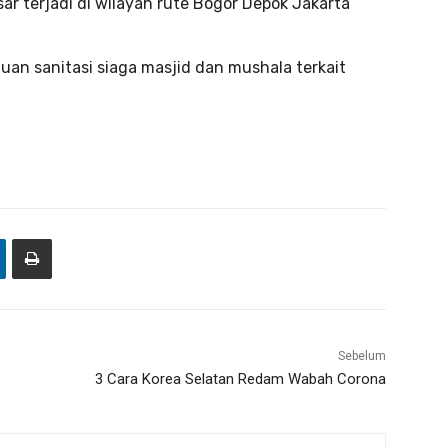
sar terjadi di wilayah rute Bogor Depok Jakarta
an sanitasi siaga masjid dan mushala terkait
Sebelum
3 Cara Korea Selatan Redam Wabah Corona