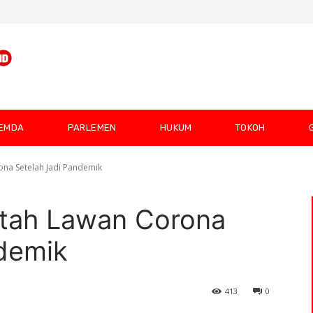
EMDA
PARLEMEN
HUKUM
TOKOH
na Setelah Jadi Pandemik
tah Lawan Corona
ndemik
413
0