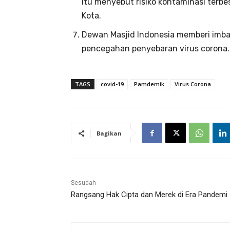
itu menyebut risiko kontaminasi terbe
Kota.
Dewan Masjid Indonesia memberi imbau
pencegahan penyebaran virus corona.
TAGS
covid-19
Pamdemik
Virus Corona
Bagikan
Sesudah
Rangsang Hak Cipta dan Merek di Era Pandemi