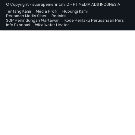
© Copyright - suarapemerintah.ID - PT MEDIA ADS INDONESIA
Tentang Kami
Media Profil
Hubungi Kami
Pedoman Media Siber
Redaksi
SOP Perlindungan Wartawan
Kode Perilaku Perusahaan Pers
Info Ekonomi
Wika Water Heater