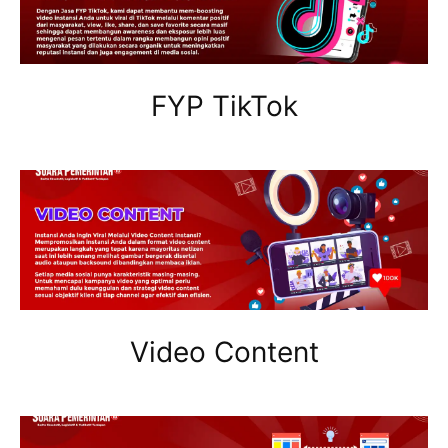
FYP TikTok
Video Content