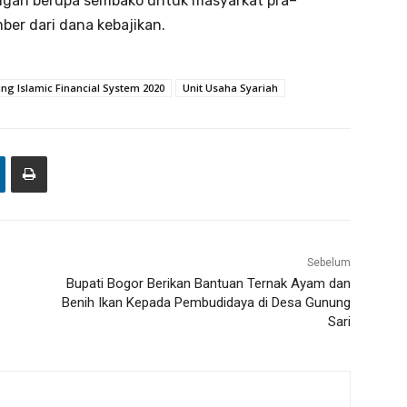
angan berupa sembako untuk masyarkat pra–
er dari dana kebajikan.
ng Islamic Financial System 2020
Unit Usaha Syariah
Sebelum
Bupati Bogor Berikan Bantuan Ternak Ayam dan
Benih Ikan Kepada Pembudidaya di Desa Gunung
Sari