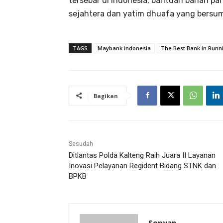
tersebar di Indonesia, bantuan bahan p
sejahtera dan yatim dhuafa yang bersumb
TAGS
Maybank indonesia
The Best Bank in Runni
Bagikan
Sesudah
Ditlantas Polda Kalteng Raih Juara II Layanan
Inovasi Pelayanan Regident Bidang STNK dan
BPKB
Sopyan