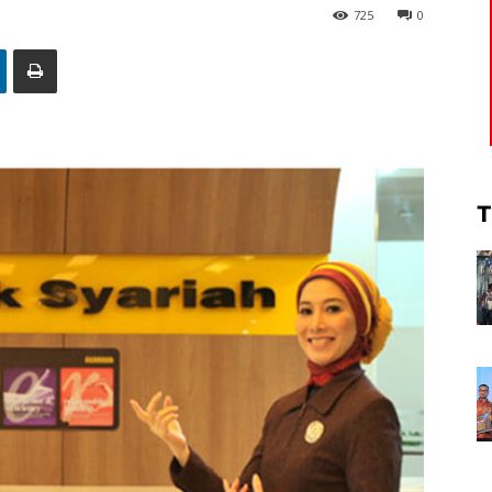
725
0
T