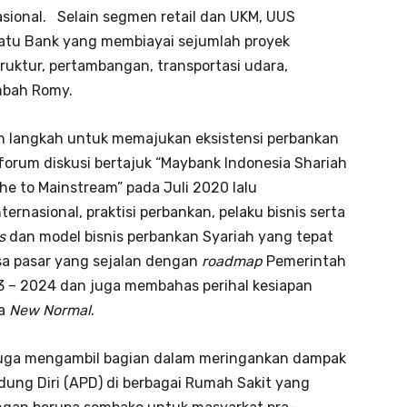
asional. Selain segmen retail dan UKM, UUS
satu Bank yang membiayai sejumlah proyek
truktur, pertambangan, transportasi udara,
mbah Romy.
n langkah untuk memajukan eksistensi perbankan
forum diskusi bertajuk “Maybank Indonesia Shariah
e to Mainstream” pada Juli 2020 lalu
rnasional, praktisi perbankan, pelaku bisnis serta
s
dan model bisnis perbankan Syariah yang tepat
sa pasar yang sejalan dengan
roadmap
Pemerintah
3 – 2024 dan juga membahas perihal kesiapan
ra
New Normal
.
 juga mengambil bagian dalam meringankan dampak
ung Diri (APD) di berbagai Rumah Sakit yang