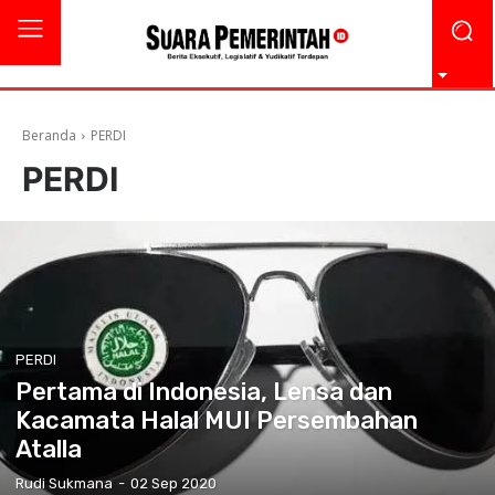
Beranda
PERDI
PERDI
PERDI
Pertama di Indonesia, Lensa dan
Kacamata Halal MUI Persembahan
Atalla
Rudi Sukmana
-
02 Sep 2020