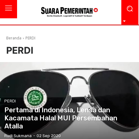
Beranda
PERDI
PERDI
PERDI
Pertama di Indonesia, Lensa dan
Kacamata Halal MUI Persembahan
Atalla
Rudi Sukmana
-
02 Sep 2020