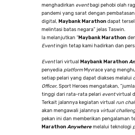
menghadirkan
event
bagi pehobi olah rag
pandemi yang sarat dengan pembatasan so
digital,
Maybank Marathon
dapat terse
melintasi batas negara” jelas Taswin.
Ia melanjutkan “
Maybank Marathon
den
Event
ingin tetap kami hadirkan dan pe
Event
lari virtual
Maybank Marathon
A
penyedia
platform
Myvrace yang menghu
setiap pelari yang dapat diakses melalui
Officer
, Sport Heroes mengatakan, “jumla
tinggi dari rata-rata pelari
event
virtual d
Terkait jalannya kegiatan virtual
run cha
akan mengawali jalannya
virtual challen
pekan ini dan memberikan pengalaman terb
Marathon
Anywhere
melalui teknologi
p