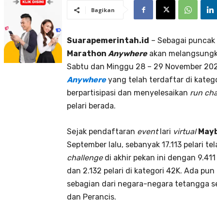
Bagikan
Suarapemerintah.id
– Sebagai puncak
Marathon
Anywhere
akan melangsung
Sabtu dan Minggu 28 – 29 November 2020
Anywhere
yang telah terdaftar di kateg
berpartisipasi dan menyelesaikan
run cha
pelari berada.
Sejak pendaftaran
event
lari
virtual
May
September lalu, sebanyak 17.113 pelari t
challenge
di akhir pekan ini dengan 9.411 
dan 2.132 pelari di kategori 42K. Ada pun
sebagian dari negara-negara tetangga se
dan Perancis.