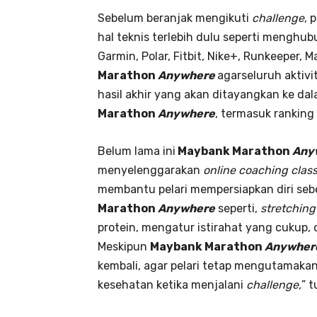
Sebelum beranjak mengikuti
challenge
, 
hal teknis terlebih dulu seperti mengh
Garmin, Polar, Fitbit, Nike+, Runkeeper, 
Marathon
Anywhere
agarseluruh aktivi
hasil akhir yang akan ditayangkan ke da
Marathon
Anywhere
, termasuk ranking 
Belum lama ini
Maybank Marathon
Any
menyelenggarakan
online
coaching clas
membantu pelari mempersiapkan diri se
Marathon
Anywhere
seperti,
stretching
protein, mengatur istirahat yang cukup, d
Meskipun
Maybank Marathon
Anywher
kembali, agar pelari tetap mengutamak
kesehatan ketika menjalani
challenge
,
” 