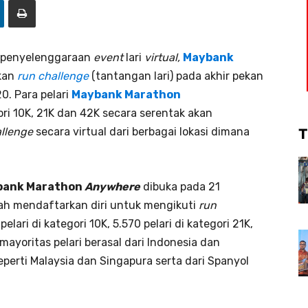
 penyelenggaraan
event
lari
virtual
,
Maybank
kan
run challenge
(tantangan lari) pada akhir pekan
. Para pelari
Maybank Marathon
ori 10K, 21K dan 42K secara serentak akan
llenge
secara virtual dari berbagai lokasi dimana
T
bank Marathon
Anywhere
dibuka pada 21
elah mendaftarkan diri untuk mengikuti
run
pelari di kategori 10K, 5.570 pelari di kategori 21K,
 mayoritas pelari berasal dari Indonesia dan
perti Malaysia dan Singapura serta dari Spanyol