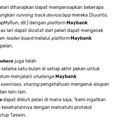
pelari diharapkan dapat mempersiapkan beberapa
ubungkan
running track device
/
app
mereka (Suunto,
MapMyRun, dll.) dengan
platform
Maybank
tas lari dapat dicatat dan pelari dapat mengecek
lam
leader board
melalui
platform
Maybank
pelari.
where
juga telah
s
selama satu bulan di setiap akhir pekan untuk
belum menjalani
challenge
Maybank
 exercises
,
sharing
pengetahuan mengenai asupan
an lain-lain.
e
dapat diikuti pelari di mana saja, “kami ingatkan
an kesehatannya dengan mematuhi protokol
tutup Taswin.