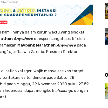
 Advertisement -
si kami, hanya dalam kurun waktu yang singkat
rathon
Anywhere
direspon sangat positif oleh
meramaikan
Maybank Marathon
Anywhere
pada
ing” ujar Taswin Zakaria, Presiden Direktur,
i di setiap kategori wajib menyelesaikan target
O
itentukan, yaitu, dimulai pada Sabtu, 28
hiri pada Minggu, 29 November 2020 pukul 23.59
ayah Indonesia, dapat mengikuti
challenge
dengan
rat.