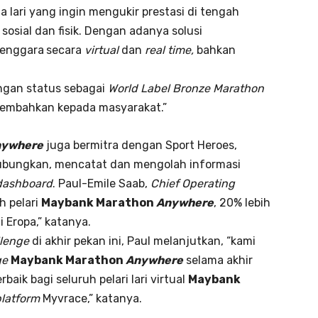
a lari yang ingin mengukir prestasi di tengah
sial dan fisik. Dengan adanya solusi
lenggara
secara
virtual
dan
real time,
bahkan
gan status sebagai
World Label Bronze Marathon
rsembahkan kepada masyarakat.”
nywhere
juga bermitra dengan Sport Heroes,
bungkan, mencatat dan mengolah informasi
dashboard
. Paul-Emile Saab,
Chief Operating
h pelari
Maybank Marathon
Anywhere
, 20% lebih
i Eropa,” katanya.
llenge
di akhir pekan ini, Paul melanjutkan, “kami
ge
Maybank Marathon
Anywhere
selama akhir
aik bagi seluruh pelari lari virtual
Maybank
latform
Myvrace,” katanya.