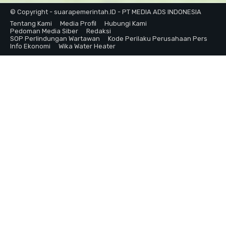
© Copyright - suarapemerintah.ID - PT MEDIA ADS INDONESIA
Tentang Kami
Media Profil
Hubungi Kami
Pedoman Media Siber
Redaksi
SOP Perlindungan Wartawan
Kode Perilaku Perusahaan Pers
Info Ekonomi
Wika Water Heater