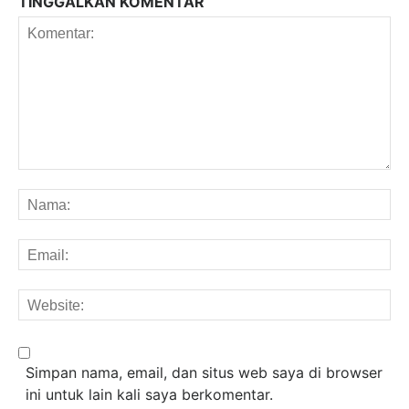
TINGGALKAN KOMENTAR
Komentar:
Na
Em
We
Simpan nama, email, dan situs web saya di browser
ini untuk lain kali saya berkomentar.